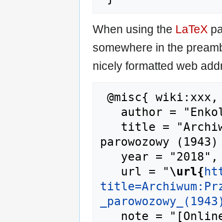
When using the
LaTeX
pa
somewhere in the preamb
nicely formatted web addr
 @misc{ wiki:xxx,

   author = "Enkol",

   title = "Archiwum:Przewodnik językowy - 
parowozowy (1943) 
   year = "2018",

   url = "
\url{
ht
title=Archiwum:Pr
_parowozowy_(1943
   note = "[Online; accessed 8-