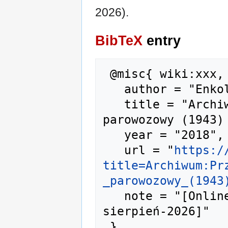
2026).
BibTeX
entry
 @misc{ wiki:xxx,

   author = "Enkol",

   title = "Archiwum:Przewodnik językowy - 
parowozowy (1943) 
   year = "2018",

   url = "
https:/
title=Archiwum:Pr
_parowozowy_(1943
   note = "[Online; accessed 8-
sierpień-2026]"
