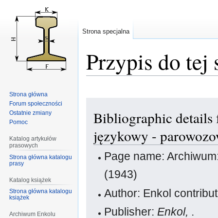
Strona specjalna
Przypis do tej 
Strona główna
Przejdź
Przejdź
Forum społeczności
Bibliographic detail
Ostatnie zmiany
do
do
Pomoc
nawigacji
wyszukiwania
językowy - parowozo
Katalog artykułów
prasowych
Page name: Archiwum
Strona główna katalogu
prasy
(1943)
Katalog książek
Author: Enkol contribu
Strona główna katalogu
książek
Publisher:
Enkol,
.
Archiwum Enkolu