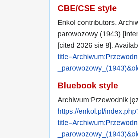
CBE/CSE style
Enkol contributors. Arch
parowozowy (1943) [Inter
[cited 2026 sie 8]. Availa
title=Archiwum:Przewo
_parowozowy_(1943)&ol
Bluebook style
Archiwum:Przewodnik ję
https://enkol.pl/index.php
title=Archiwum:Przewo
_parowozowy_(1943)&ol