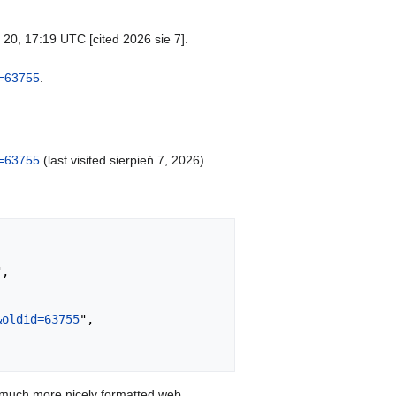
 20, 17:19 UTC [cited 2026 sie 7].
=63755
.
=63755
(last visited sierpień 7, 2026).
&oldid=63755
",

 much more nicely formatted web