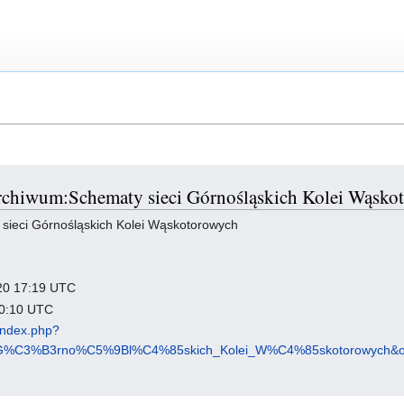
 Archiwum:Schematy sieci Górnośląskich Kolei Wąsk
ieci Górnośląskich Kolei Wąskotorowych
2020 17:19 UTC
 20:10 UTC
/index.php?
ci_G%C3%B3rno%C5%9Bl%C4%85skich_Kolei_W%C4%85skotorowych&o