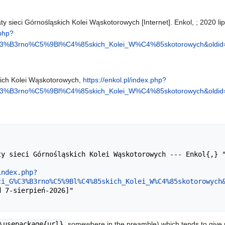
 sieci Górnośląskich Kolei Wąskotorowych [Internet]. Enkol, ; 2020 lip
.php?
G%C3%B3rno%C5%9Bl%C4%85skich_Kolei_W%C4%85skotorowych&oldid
ich Kolei Wąskotorowych,
https://enkol.pl/index.php?
G%C3%B3rno%C5%9Bl%C4%85skich_Kolei_W%C4%85skotorowych&oldid
index.php?
ci_G%C3%B3rno%C5%9Bl%C4%85skich_Kolei_W%C4%85skotorowych
\usepackage{url}
somewhere in the preamble) which tends to give