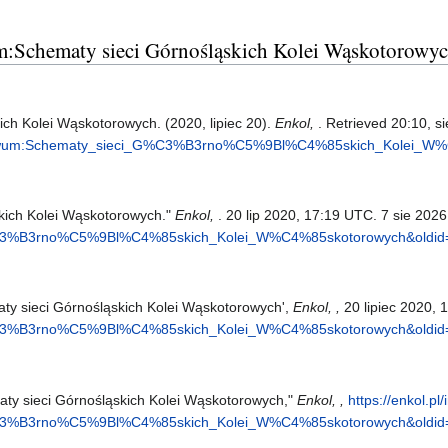
um:Schematy sieci Górnośląskich Kolei Wąskotorowy
ch Kolei Wąskotorowych. (2020, lipiec 20).
Enkol,
. Retrieved 20:10, s
=Archiwum:Schematy_sieci_G%C3%B3rno%C5%9Bl%C4%85skich_Kolei_W
kich Kolei Wąskotorowych."
Enkol,
. 20 lip 2020, 17:19 UTC. 7 sie 2026
G%C3%B3rno%C5%9Bl%C4%85skich_Kolei_W%C4%85skotorowych&oldid
aty sieci Górnośląskich Kolei Wąskotorowych',
Enkol, ,
20 lipiec 2020, 
G%C3%B3rno%C5%9Bl%C4%85skich_Kolei_W%C4%85skotorowych&oldid
aty sieci Górnośląskich Kolei Wąskotorowych,"
Enkol, ,
https://enkol.pl
G%C3%B3rno%C5%9Bl%C4%85skich_Kolei_W%C4%85skotorowych&oldid