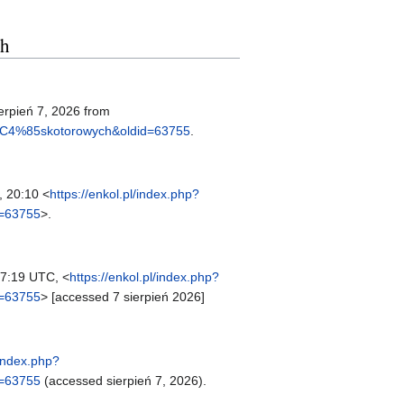
ch
ierpień 7, 2026 from
%C4%85skotorowych&oldid=63755
.
, 20:10 <
https://enkol.pl/index.php?
=63755
>.
17:19 UTC, <
https://enkol.pl/index.php?
=63755
> [accessed 7 sierpień 2026]
/index.php?
=63755
(accessed sierpień 7, 2026).