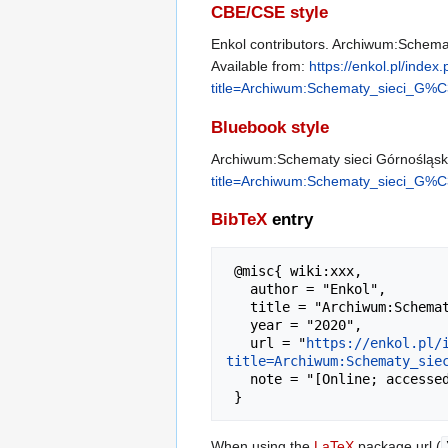
CBE/CSE style
Enkol contributors. Archiwum:Schematy
Available from:
https://enkol.pl/index
title=Archiwum:Schematy_sieci_
Bluebook style
Archiwum:Schematy sieci Górnośląsk
title=Archiwum:Schematy_sieci_
BibTeX
entry
 @misc{ wiki:xxx,

   author = "Enkol",

   title = "Archiwum:Schematy sieci Górnośląskich Kolei Wąskotorowych --- Enkol{,} ",

   year = "2020",

   url = "
https://enkol.pl/
title=Archiwum:Schematy_sie
   note = "[Online; accessed 7-sierpień-2026]"

When using the
LaTeX
package url (