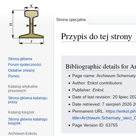
Strona specjalna
Przypis do tej strony
Przejdź
Przejdź
Strona główna
Bibliographic details for
Forum społeczności
do
do
Ostatnie zmiany
nawigacji
wyszukiwania
Page name: Archiwum:Schematy s
Pomoc
Author: Enkol contributors
Katalog artykułów
Publisher:
Enkol,
.
prasowych
Date of last revision: 20 lipiec 
Strona główna katalogu
prasy
Date retrieved: 7 sierpień 2026
Permanent URL:
https://enkol.pl
Katalog książek
title=Archiwum:Schematy_sie
Strona główna katalogu
książek
Page Version ID: 63755
Archiwum Enkolu