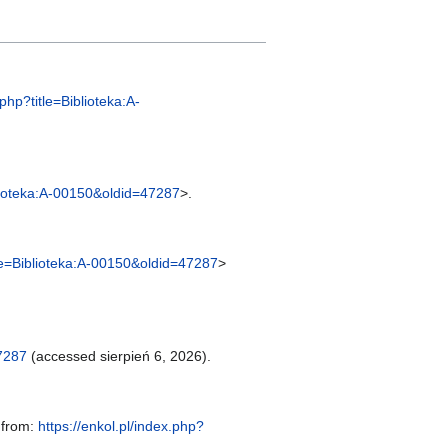
.php?title=Biblioteka:A-
iblioteka:A-00150&oldid=47287
>.
itle=Biblioteka:A-00150&oldid=47287
>
47287
(accessed sierpień 6, 2026).
e from:
https://enkol.pl/index.php?