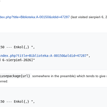
.
index.php?title=Biblioteka:A-00150&oldid=47287
(last visited sierpień 6, 
index.php?title=Biblioteka:A-00150&oldid=47287
",

\usepackage{url}
somewhere in the preamble) which tends to give
erred: