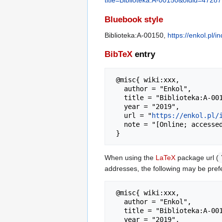
title=Biblioteka:A-00150&oldid=47287
Bluebook style
Biblioteka:A-00150,
https://enkol.pl/
BibTeX
entry
 @misc{ wiki:xxx,

   author = "Enkol",

   title = "Biblioteka:A-00150 --- Enkol{,} ",

   year = "2019",

   url = "
https://enkol.pl/
   note = "[Online; accessed 6-sierpień-2026]"

When using the
LaTeX
package url (
addresses, the following may be pref
 @misc{ wiki:xxx,

   author = "Enkol",

   title = "Biblioteka:A-00150 --- Enkol{,} ",

   year = "2019",
