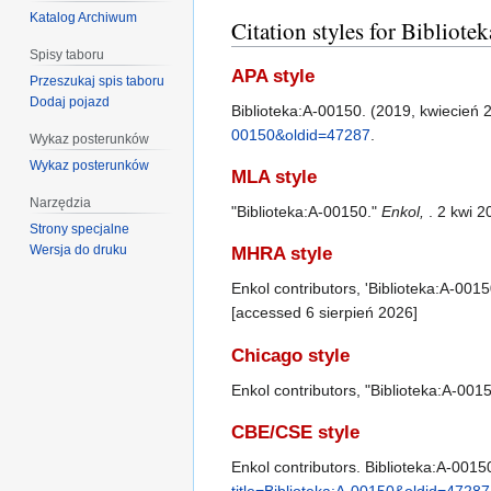
Katalog Archiwum
Citation styles for Bibliot
Spisy taboru
APA style
Przeszukaj spis taboru
Dodaj pojazd
Biblioteka:A-00150. (2019, kwiecień 
00150&oldid=47287
.
Wykaz posterunków
Wykaz posterunków
MLA style
Narzędzia
"Biblioteka:A-00150."
Enkol,
. 2 kwi 
Strony specjalne
Wersja do druku
MHRA style
Enkol contributors, 'Biblioteka:A-0015
[accessed 6 sierpień 2026]
Chicago style
Enkol contributors, "Biblioteka:A-001
CBE/CSE style
Enkol contributors. Biblioteka:A-00150