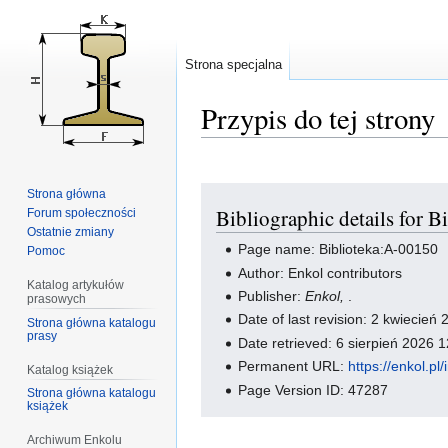
Strona specjalna
Przypis do tej strony
Przejdź
Przejdź
Strona główna
Bibliographic details for 
Forum społeczności
do
do
Ostatnie zmiany
nawigacji
wyszukiwania
Page name: Biblioteka:A-00150
Pomoc
Author: Enkol contributors
Katalog artykułów
Publisher:
Enkol,
.
prasowych
Date of last revision: 2 kwiecie
Strona główna katalogu
prasy
Date retrieved: 6 sierpień 2026
Permanent URL:
https://enkol.p
Katalog książek
Page Version ID: 47287
Strona główna katalogu
książek
Archiwum Enkolu