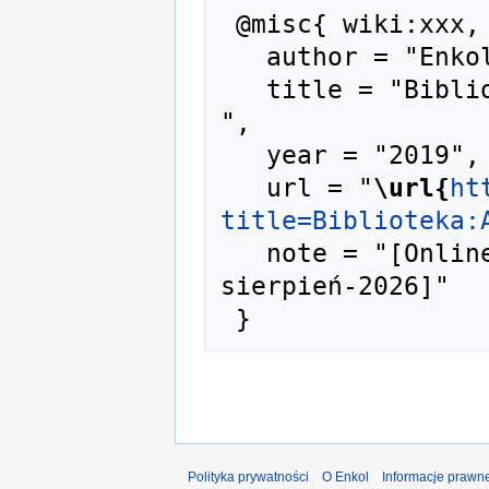
 @misc{ wiki:xxx,

   author = "Enkol",

   title = "Biblioteka:A-00169 --- Enkol{,} 
",

   year = "2019",

   url = "
\url{
ht
title=Biblioteka:
   note = "[Online; accessed 7-
sierpień-2026]"

Polityka prywatności
O Enkol
Informacje prawn