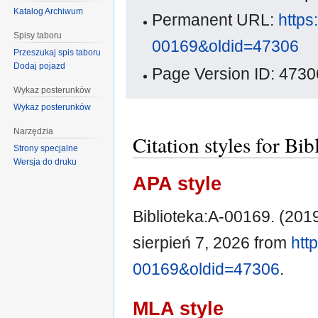
Katalog Archiwum
Permanent URL:
https
Spisy taboru
00169&oldid=47306
Przeszukaj spis taboru
Dodaj pojazd
Page Version ID: 4730
Wykaz posterunków
Wykaz posterunków
Narzędzia
Citation styles for Bi
Strony specjalne
Wersja do druku
APA style
Biblioteka:A-00169. (2019
sierpień 7, 2026 from
htt
00169&oldid=47306
.
MLA style