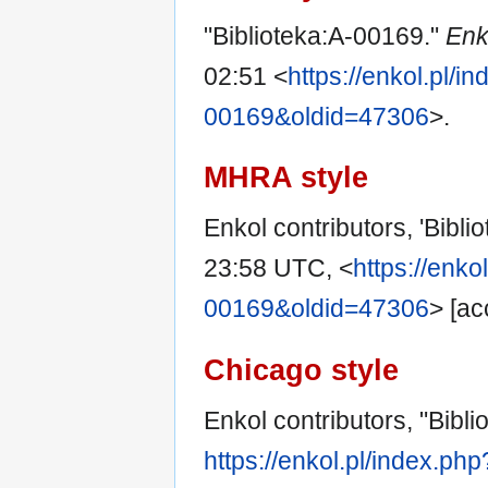
"Biblioteka:A-00169."
Enk
02:51 <
https://enkol.pl/in
00169&oldid=47306
>.
MHRA style
Enkol contributors, 'Bibl
23:58 UTC, <
https://enko
00169&oldid=47306
> [ac
Chicago style
Enkol contributors, "Bibl
https://enkol.pl/index.ph