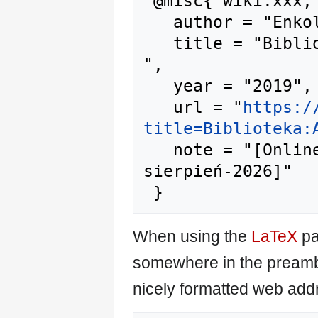
 @misc{ wiki:xxx,

   author = "Enkol",

   title = "Biblioteka:A-00169 --- Enkol{,} 
",

   year = "2019",

   url = "
https:/
title=Biblioteka:
   note = "[Online; accessed 7-
sierpień-2026]"

When using the
LaTeX
pa
somewhere in the preamb
nicely formatted web addr