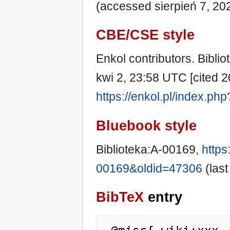
(accessed sierpień 7, 20
CBE/CSE style
Enkol contributors. Biblio
kwi 2, 23:58 UTC [cited 20
https://enkol.pl/index.ph
Bluebook style
Biblioteka:A-00169,
https
00169&oldid=47306
(last
BibTeX
entry