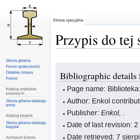
Strona specjalna
Przypis do tej 
Strona główna
Przejdź
Przejdź
Forum społeczności
Bibliographic details
Ostatnie zmiany
do
do
Pomoc
nawigacji
wyszukiwania
Page name: Bibliotek
Katalog artykułów
prasowych
Author: Enkol contribu
Strona główna katalogu
prasy
Publisher:
Enkol,
.
Katalog książek
Strona główna katalogu
Date of last revision:
książek
Date retrieved: 7 sier
Archiwum Enkolu