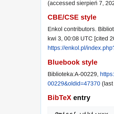
(accessed sierpień 7, 20
CBE/CSE style
Enkol contributors. Biblio
kwi 3, 00:08 UTC [cited 20
https://enkol.pl/index.ph
Bluebook style
Biblioteka:A-00229,
https
00229&oldid=47370
(last
BibTeX
entry