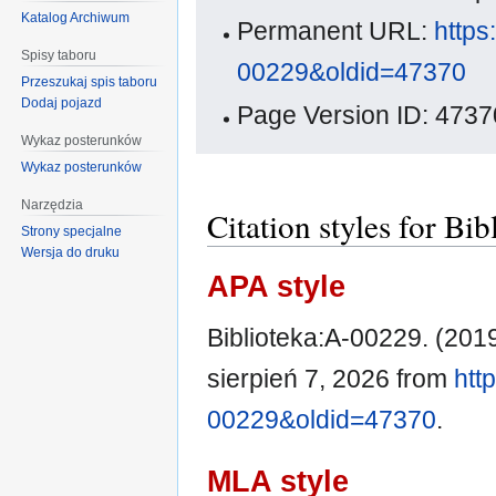
Katalog Archiwum
Permanent URL:
https
Spisy taboru
00229&oldid=47370
Przeszukaj spis taboru
Dodaj pojazd
Page Version ID: 4737
Wykaz posterunków
Wykaz posterunków
Narzędzia
Citation styles for Bi
Strony specjalne
Wersja do druku
APA style
Biblioteka:A-00229. (2019
sierpień 7, 2026 from
htt
00229&oldid=47370
.
MLA style