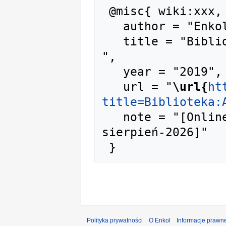
 @misc{ wiki:xxx,

   author = "Enkol",

   title = "Biblioteka:A-00229 --- Enkol{,} 
",

   year = "2019",

   url = "
\url{
ht
title=Biblioteka:
   note = "[Online; accessed 7-
sierpień-2026]"

Polityka prywatności
O Enkol
Informacje prawn