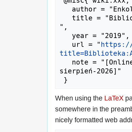
 @misc{ wiki:xxx,

   author = "Enkol",

   title = "Biblioteka:A-00229 --- Enkol{,} 
",

   year = "2019",

   url = "
https:/
title=Biblioteka:
   note = "[Online; accessed 7-
sierpień-2026]"

When using the
LaTeX
pa
somewhere in the preamb
nicely formatted web addr