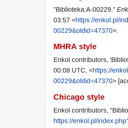
"Biblioteka:A-00229."
Enk
03:57 <
https://enkol.pl/in
00229&oldid=47370
>.
MHRA style
Enkol contributors, 'Bibl
00:08 UTC, <
https://enko
00229&oldid=47370
> [ac
Chicago style
Enkol contributors, "Bibl
https://enkol.pl/index.ph