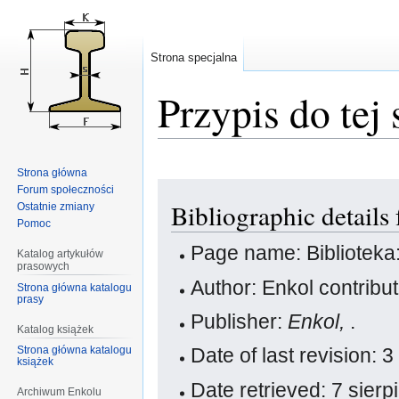
Strona specjalna
Przypis do tej 
Strona główna
Przejdź
Przejdź
Forum społeczności
Bibliographic details
Ostatnie zmiany
do
do
Pomoc
nawigacji
wyszukiwania
Page name: Bibliotek
Katalog artykułów
prasowych
Author: Enkol contribu
Strona główna katalogu
prasy
Publisher:
Enkol,
.
Katalog książek
Strona główna katalogu
Date of last revision:
książek
Date retrieved: 7 sier
Archiwum Enkolu