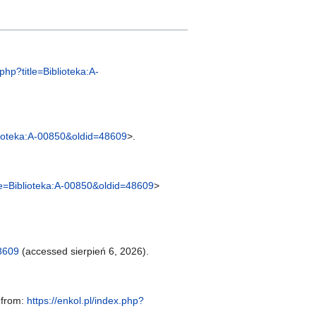
.php?title=Biblioteka:A-
iblioteka:A-00850&oldid=48609
>.
itle=Biblioteka:A-00850&oldid=48609
>
48609
(accessed sierpień 6, 2026).
e from:
https://enkol.pl/index.php?