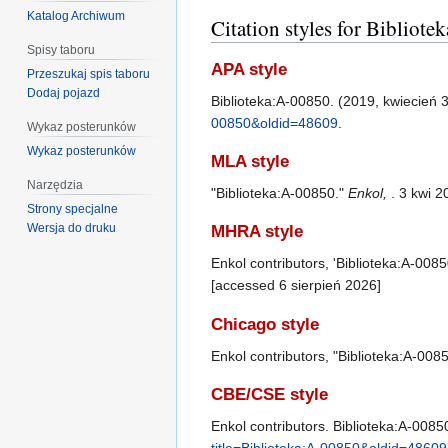
Katalog Archiwum
Citation styles for Bibliot
Spisy taboru
APA style
Przeszukaj spis taboru
Dodaj pojazd
Biblioteka:A-00850. (2019, kwiecień 
00850&oldid=48609
.
Wykaz posterunków
Wykaz posterunków
MLA style
Narzędzia
"Biblioteka:A-00850."
Enkol,
. 3 kwi 
Strony specjalne
Wersja do druku
MHRA style
Enkol contributors, 'Biblioteka:A-0085
[accessed 6 sierpień 2026]
Chicago style
Enkol contributors, "Biblioteka:A-008
CBE/CSE style
Enkol contributors. Biblioteka:A-00850