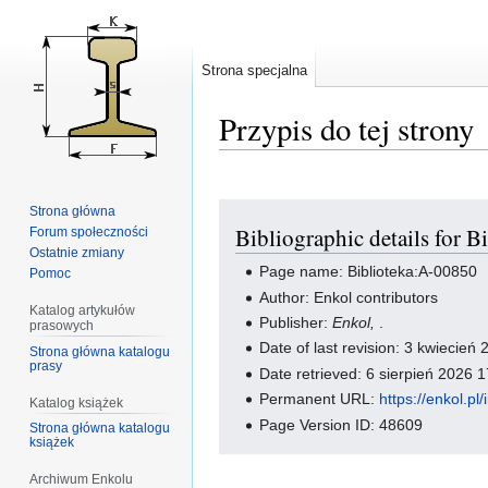
Strona specjalna
Przypis do tej strony
Przejdź
Przejdź
Strona główna
Bibliographic details for 
Forum społeczności
do
do
Ostatnie zmiany
nawigacji
wyszukiwania
Page name: Biblioteka:A-00850
Pomoc
Author: Enkol contributors
Katalog artykułów
Publisher:
Enkol,
.
prasowych
Date of last revision: 3 kwiecie
Strona główna katalogu
prasy
Date retrieved: 6 sierpień 2026
Permanent URL:
https://enkol.p
Katalog książek
Page Version ID: 48609
Strona główna katalogu
książek
Archiwum Enkolu