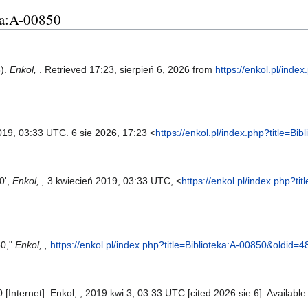
eka:A-00850
3).
Enkol,
. Retrieved 17:23, sierpień 6, 2026 from
https://enkol.pl/index
2019, 03:33 UTC. 6 sie 2026, 17:23 <
https://enkol.pl/index.php?title=B
0',
Enkol, ,
3 kwiecień 2019, 03:33 UTC, <
https://enkol.pl/index.php?t
50,"
Enkol, ,
https://enkol.pl/index.php?title=Biblioteka:A-00850&oldid=
 [Internet]. Enkol, ; 2019 kwi 3, 03:33 UTC [cited 2026 sie 6]. Availabl