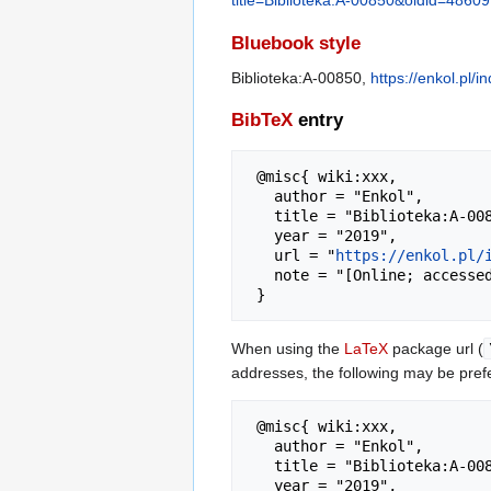
title=Biblioteka:A-00850&oldid=48609
Bluebook style
Biblioteka:A-00850,
https://enkol.pl/
BibTeX
entry
 @misc{ wiki:xxx,

   author = "Enkol",

   title = "Biblioteka:A-00850 --- Enkol{,} ",

   year = "2019",

   url = "
https://enkol.pl/
   note = "[Online; accessed 6-sierpień-2026]"

When using the
LaTeX
package url (
addresses, the following may be pref
 @misc{ wiki:xxx,

   author = "Enkol",

   title = "Biblioteka:A-00850 --- Enkol{,} ",

   year = "2019",
