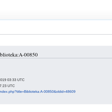
Biblioteka:A-00850
ń 2019 03:33 UTC
 17:23 UTC
l/index.php?title=Biblioteka:A-00850&oldid=48609