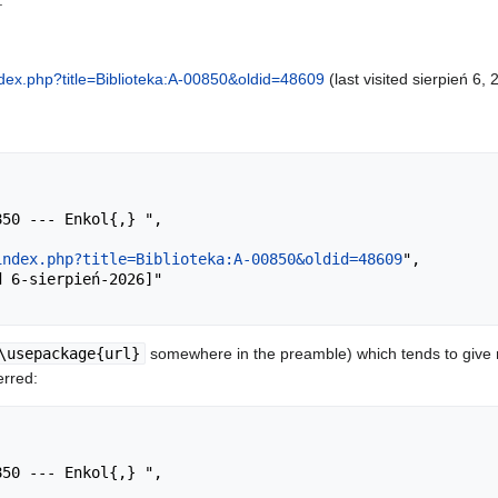
.
index.php?title=Biblioteka:A-00850&oldid=48609
(last visited sierpień 6, 
index.php?title=Biblioteka:A-00850&oldid=48609
",

\usepackage{url}
somewhere in the preamble) which tends to give
erred: