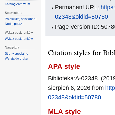
Katalog Archiwum
Permanent URL:
https
Spisy taboru
02348&oldid=50780
Przeszukaj spis taboru
Dodaj pojazd
Page Version ID: 5078
Wykaz posterunków
Wykaz posterunków
Narzędzia
Citation styles for Bi
Strony specjalne
Wersja do druku
APA style
Biblioteka:A-02348. (2019
sierpień 6, 2026 from
htt
02348&oldid=50780
.
MLA style