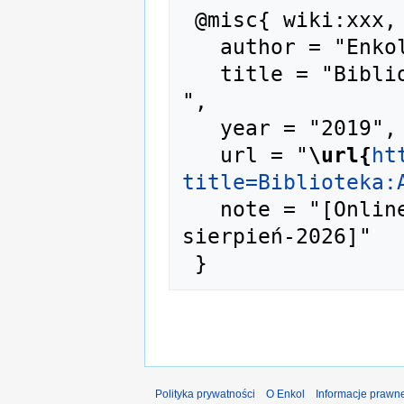
 @misc{ wiki:xxx,

   author = "Enkol",

   title = "Biblioteka:A-02348 --- Enkol{,} 
",

   year = "2019",

   url = "
\url{
ht
title=Biblioteka:
   note = "[Online; accessed 6-
sierpień-2026]"

Polityka prywatności
O Enkol
Informacje prawn