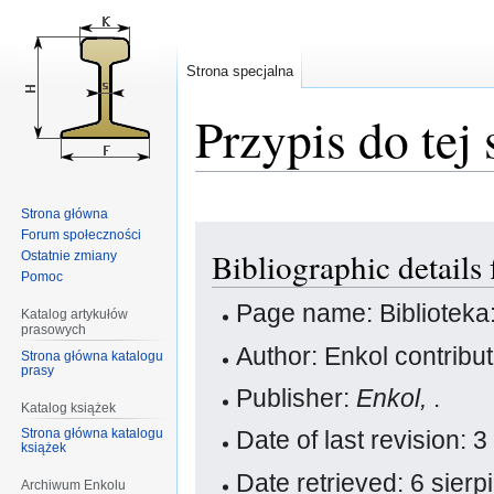
Strona specjalna
Przypis do tej 
Strona główna
Przejdź
Przejdź
Forum społeczności
Bibliographic details
Ostatnie zmiany
do
do
Pomoc
nawigacji
wyszukiwania
Page name: Bibliotek
Katalog artykułów
prasowych
Author: Enkol contribu
Strona główna katalogu
prasy
Publisher:
Enkol,
.
Katalog książek
Strona główna katalogu
Date of last revision:
książek
Date retrieved: 6 sier
Archiwum Enkolu