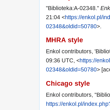
"Biblioteka:A-02348."
Enk
21:04 <
https://enkol.pl/in
02348&oldid=50780
>.
MHRA style
Enkol contributors, 'Bibl
09:36 UTC, <
https://enko
02348&oldid=50780
> [ac
Chicago style
Enkol contributors, "Bibl
https://enkol.pl/index.ph