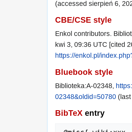
(accessed sierpień 6, 20
CBE/CSE style
Enkol contributors. Biblio
kwi 3, 09:36 UTC [cited 20
https://enkol.pl/index.ph
Bluebook style
Biblioteka:A-02348,
https
02348&oldid=50780
(last
BibTeX
entry