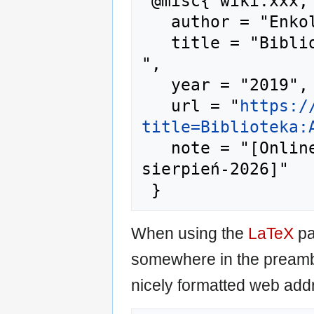
 @misc{ wiki:xxx,

   author = "Enkol",

   title = "Biblioteka:A-02348 --- Enkol{,} 
",

   year = "2019",

   url = "
https:/
title=Biblioteka:
   note = "[Online; accessed 6-
sierpień-2026]"

When using the
LaTeX
pa
somewhere in the preamb
nicely formatted web addr