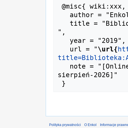
 @misc{ wiki:xxx,

   author = "Enkol",

   title = "Biblioteka:A-02509 --- Enkol{,} 
",

   year = "2019",

   url = "
\url{
ht
title=Biblioteka:
   note = "[Online; accessed 6-
sierpień-2026]"

Polityka prywatności
O Enkol
Informacje prawn