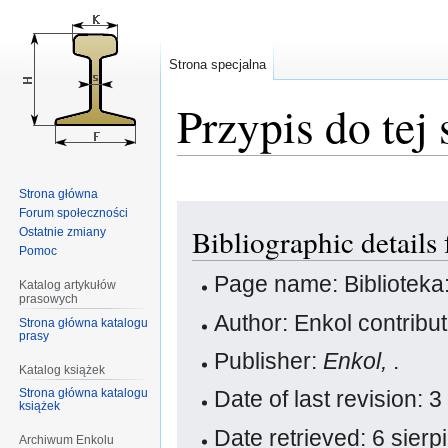
Strona specjalna
Przypis do tej 
Strona główna
Przejdź
Przejdź
Forum społeczności
Bibliographic details
Ostatnie zmiany
do
do
Pomoc
nawigacji
wyszukiwania
Page name: Bibliotek
Katalog artykułów
prasowych
Author: Enkol contribu
Strona główna katalogu
prasy
Publisher:
Enkol,
.
Katalog książek
Strona główna katalogu
Date of last revision:
książek
Date retrieved: 6 sier
Archiwum Enkolu