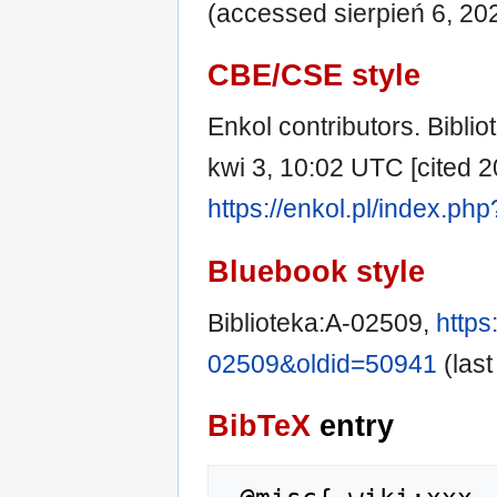
(accessed sierpień 6, 20
CBE/CSE style
Enkol contributors. Biblio
kwi 3, 10:02 UTC [cited 20
https://enkol.pl/index.ph
Bluebook style
Biblioteka:A-02509,
https
02509&oldid=50941
(last
BibTeX
entry