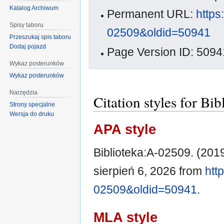
Katalog Archiwum
Permanent URL:
https
Spisy taboru
02509&oldid=50941
Przeszukaj spis taboru
Dodaj pojazd
Page Version ID: 5094
Wykaz posterunków
Wykaz posterunków
Narzędzia
Citation styles for Bi
Strony specjalne
Wersja do druku
APA style
Biblioteka:A-02509. (2019
sierpień 6, 2026 from
htt
02509&oldid=50941
.
MLA style