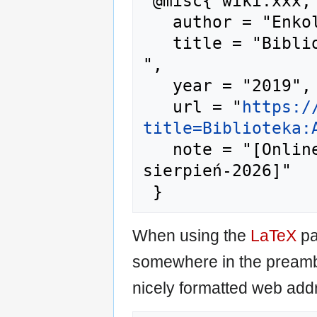
 @misc{ wiki:xxx,

   author = "Enkol",

   title = "Biblioteka:A-02509 --- Enkol{,} 
",

   year = "2019",

   url = "
https:/
title=Biblioteka:
   note = "[Online; accessed 6-
sierpień-2026]"

When using the
LaTeX
pa
somewhere in the preamb
nicely formatted web addr