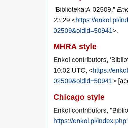
"Biblioteka:A-02509."
Enk
23:29 <
https://enkol.pl/in
02509&oldid=50941
>.
MHRA style
Enkol contributors, 'Bibl
10:02 UTC, <
https://enko
02509&oldid=50941
> [ac
Chicago style
Enkol contributors, "Bibl
https://enkol.pl/index.ph