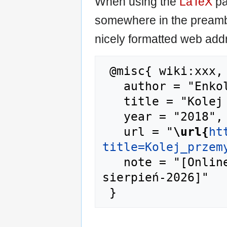
When using the
LaTeX
pa
somewhere in the preamb
nicely formatted web addr
 @misc{ wiki:xxx,

   author = "Enkol",

   title = "Kolej przemysłowa --- Enkol{,} ",

   year = "2018",

   url = "
\url{
ht
title=Kolej_przem
   note = "[Online; accessed 9-
sierpień-2026]"
