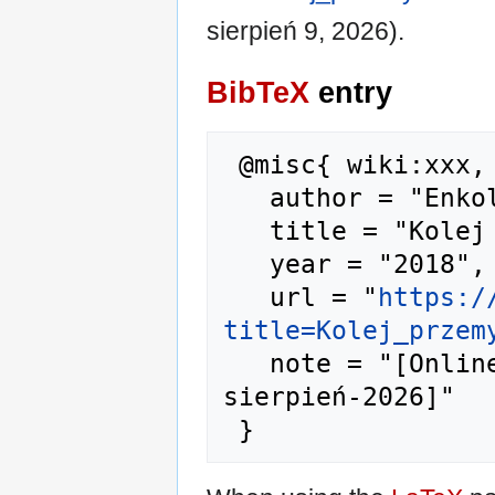
sierpień 9, 2026).
BibTeX
entry
 @misc{ wiki:xxx,

   author = "Enkol",

   title = "Kolej przemysłowa --- Enkol{,} ",

   year = "2018",

   url = "
https:/
title=Kolej_przem
   note = "[Online; accessed 9-
sierpień-2026]"
