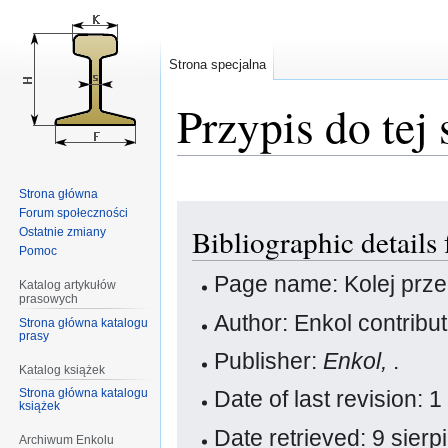
Strona specjalna
Przypis do tej 
Strona główna
Przejdź
Przejdź
Forum społeczności
Bibliographic details
Ostatnie zmiany
do
do
Pomoc
nawigacji
wyszukiwania
Page name: Kolej prz
Katalog artykułów
prasowych
Author: Enkol contribu
Strona główna katalogu
prasy
Publisher:
Enkol,
.
Katalog książek
Strona główna katalogu
Date of last revision:
książek
Date retrieved: 9 sier
Archiwum Enkolu