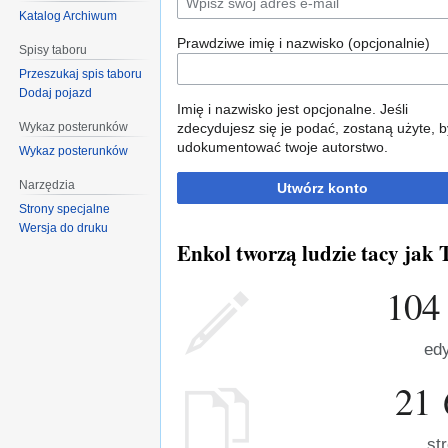
Katalog Archiwum
Prawdziwe imię i nazwisko (opcjonalnie)
Spisy taboru
Przeszukaj spis taboru
Dodaj pojazd
Imię i nazwisko jest opcjonalne. Jeśli
Wykaz posterunków
zdecydujesz się je podać, zostaną użyte, b
udokumentować twoje autorstwo.
Wykaz posterunków
Narzędzia
Utwórz konto
Strony specjalne
Wersja do druku
Enkol tworzą ludzie tacy jak T
104
edy
21 
st