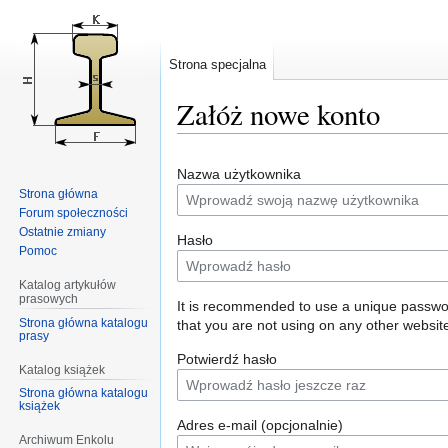
Strona specjalna
Załóż nowe konto
Przejdź
Przejdź
Nazwa użytkownika
do
do
Strona główna
nawigacji
wyszukiwania
Forum społeczności
Ostatnie zmiany
Hasło
Pomoc
Katalog artykułów
prasowych
It is recommended to use a unique passw
Strona główna katalogu
that you are not using on any other websit
prasy
Potwierdź hasło
Katalog książek
Strona główna katalogu
książek
Adres e-mail (opcjonalnie)
Archiwum Enkolu