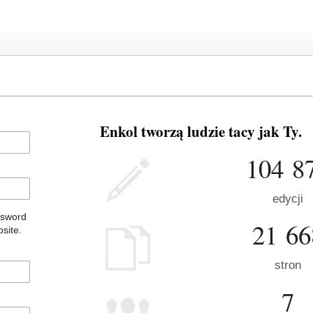
Enkol tworzą ludzie tacy jak Ty.
104 8
edycji
ssword
21 66
site.
stron
7