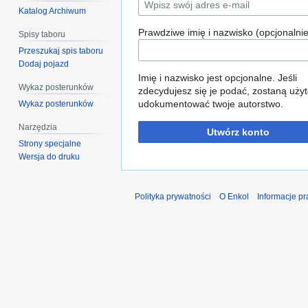
Katalog Archiwum
Prawdziwe imię i nazwisko (opcjonalnie
Spisy taboru
Przeszukaj spis taboru
Dodaj pojazd
Imię i nazwisko jest opcjonalne. Jeśli
Wykaz posterunków
zdecydujesz się je podać, zostaną użyt
udokumentować twoje autorstwo.
Wykaz posterunków
Narzędzia
Utwórz konto
Strony specjalne
Wersja do druku
Polityka prywatności
O Enkol
Informacje p