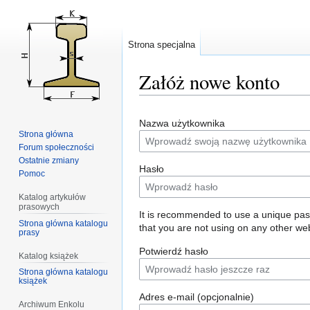
Strona specjalna
Załóż nowe konto
Przejdź
Przejdź
Nazwa użytkownika
do
do
Strona główna
nawigacji
wyszukiwania
Forum społeczności
Ostatnie zmiany
Hasło
Pomoc
Katalog artykułów
prasowych
It is recommended to use a unique pa
Strona główna katalogu
that you are not using on any other web
prasy
Potwierdź hasło
Katalog książek
Strona główna katalogu
książek
Adres e-mail (opcjonalnie)
Archiwum Enkolu