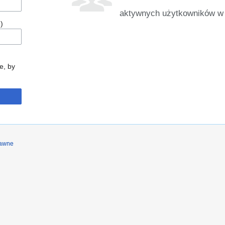
aktywnych użytkowników w 
)
e, by
rawne