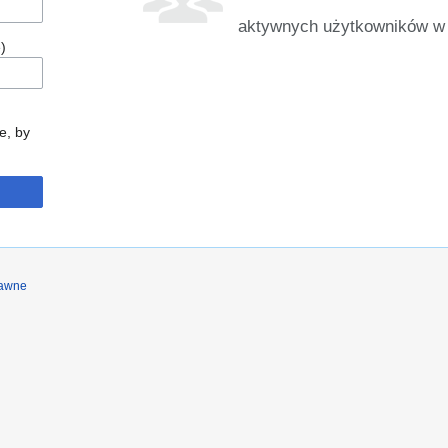
aktywnych użytkowników w 
)
e, by
rawne