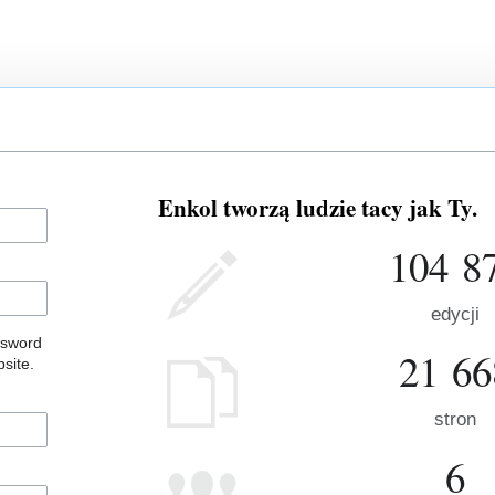
Enkol tworzą ludzie tacy jak Ty.
104 8
edycji
ssword
21 66
site.
stron
6