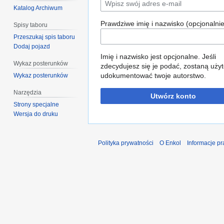
Katalog Archiwum
Prawdziwe imię i nazwisko (opcjonalnie
Spisy taboru
Przeszukaj spis taboru
Dodaj pojazd
Imię i nazwisko jest opcjonalne. Jeśli
Wykaz posterunków
zdecydujesz się je podać, zostaną użyt
udokumentować twoje autorstwo.
Wykaz posterunków
Narzędzia
Utwórz konto
Strony specjalne
Wersja do druku
Polityka prywatności
O Enkol
Informacje p