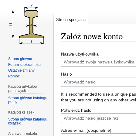
Strona specjalna
Załóż nowe konto
Przejdź
Przejdź
Nazwa użytkownika
do
do
Strona główna
nawigacji
wyszukiwania
Forum społeczności
Ostatnie zmiany
Hasło
Pomoc
Katalog artykułów
prasowych
It is recommended to use a unique pa
Strona główna katalogu
that you are not using on any other web
prasy
Potwierdź hasło
Katalog książek
Strona główna katalogu
książek
Adres e-mail (opcjonalnie)
Archiwum Enkolu