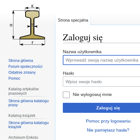
Strona specjalna
Zaloguj się
Przejdź
Przejdź
Nazwa użytkownika
do
do
Strona główna
nawigacji
wyszukiwania
Forum społeczności
Ostatnie zmiany
Hasło
Pomoc
Katalog artykułów
prasowych
Nie wylogowuj mnie
Strona główna katalogu
prasy
Zaloguj się
Katalog książek
Pomoc przy logowaniu
Strona główna katalogu
książek
Nie pamiętasz hasła?
Archiwum Enkolu