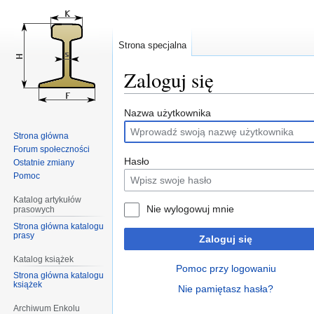
Strona specjalna
Zaloguj się
Przejdź
Przejdź
Nazwa użytkownika
do
do
Strona główna
nawigacji
wyszukiwania
Forum społeczności
Hasło
Ostatnie zmiany
Pomoc
Katalog artykułów
Nie wylogowuj mnie
prasowych
Strona główna katalogu
prasy
Zaloguj się
Katalog książek
Pomoc przy logowaniu
Strona główna katalogu
książek
Nie pamiętasz hasła?
Archiwum Enkolu