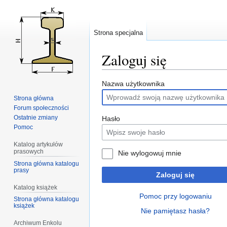
Strona specjalna
Zaloguj się
Przejdź
Przejdź
Nazwa użytkownika
do
do
Strona główna
nawigacji
wyszukiwania
Forum społeczności
Ostatnie zmiany
Hasło
Pomoc
Katalog artykułów
prasowych
Nie wylogowuj mnie
Strona główna katalogu
prasy
Zaloguj się
Katalog książek
Pomoc przy logowaniu
Strona główna katalogu
książek
Nie pamiętasz hasła?
Archiwum Enkolu