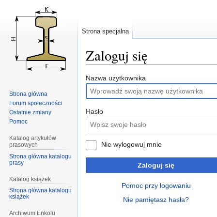
Strona specjalna
Zaloguj się
Przejdź
Przejdź
Nazwa użytkownika
do
do
Strona główna
nawigacji
wyszukiwania
Forum społeczności
Hasło
Ostatnie zmiany
Pomoc
Katalog artykułów
Nie wylogowuj mnie
prasowych
Strona główna katalogu
prasy
Zaloguj się
Katalog książek
Pomoc przy logowaniu
Strona główna katalogu
książek
Nie pamiętasz hasła?
Archiwum Enkolu