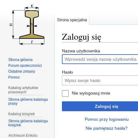
Strona specjalna
Zaloguj się
Przejdź
Przejdź
Nazwa użytkownika
do
do
Strona główna
nawigacji
wyszukiwania
Forum społeczności
Ostatnie zmiany
Hasło
Pomoc
Katalog artykułów
prasowych
Nie wylogowuj mnie
Strona główna katalogu
prasy
Zaloguj się
Katalog książek
Pomoc przy logowaniu
Strona główna katalogu
książek
Nie pamiętasz hasła?
Archiwum Enkolu