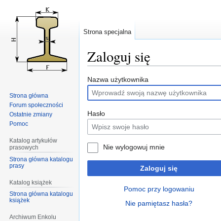
Strona specjalna
Zaloguj się
Przejdź
Przejdź
Nazwa użytkownika
do
do
Strona główna
nawigacji
wyszukiwania
Forum społeczności
Hasło
Ostatnie zmiany
Pomoc
Katalog artykułów
Nie wylogowuj mnie
prasowych
Strona główna katalogu
prasy
Zaloguj się
Katalog książek
Pomoc przy logowaniu
Strona główna katalogu
książek
Nie pamiętasz hasła?
Archiwum Enkolu