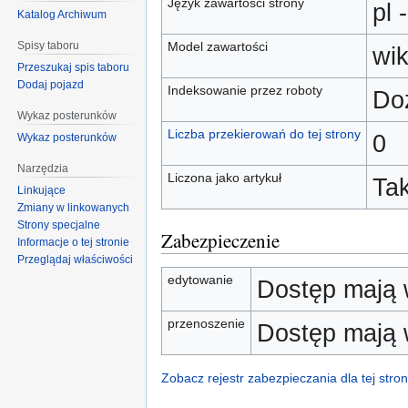
Język zawartości strony
pl 
Katalog Archiwum
Model zawartości
Spisy taboru
wik
Przeszukaj spis taboru
Dodaj pojazd
Indeksowanie przez roboty
Do
Wykaz posterunków
Liczba przekierowań do tej strony
0
Wykaz posterunków
Narzędzia
Liczona jako artykuł
Ta
Linkujące
Zmiany w linkowanych
Strony specjalne
Zabezpieczenie
Informacje o tej stronie
Przeglądaj właściwości
edytowanie
Dostęp mają 
przenoszenie
Dostęp mają 
Zobacz rejestr zabezpieczania dla tej stron