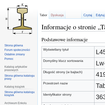
Tabor
Dyskusja
Czytaj
Edytuj
Informacje o stronie 
Podstawowe informacje
Przejdź
Przejdź
do
do
Strona główna
nawigacji
wyszukiwania
Wyświetlany tytuł
Forum społeczności
L4
Ostatnie zmiany
Pomoc
Domyślny klucz sortowania
Lw
Katalog artykułów
prasowych
Długość strony (w bajtach)
41
Strona główna katalogu
prasy
Przestrzeń nazw
Ta
Katalog książek
Strona główna katalogu
Identyfikator strony
36
książek
Archiwum Enkolu