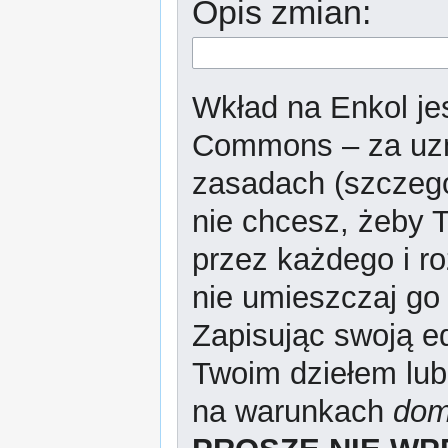
Opis zmian:
Wkład na Enkol jes
Commons – za uzn
zasadach (szczeg
nie chcesz, żeby T
przez każdego i r
nie umieszczaj go 
Zapisując swoją ed
Twoim dziełem lub
na warunkach
dom