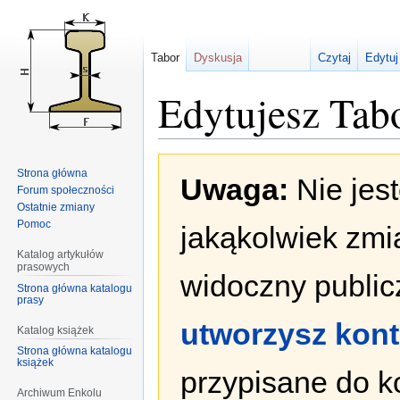
Tabor
Dyskusja
Czytaj
Edytuj
Edytujesz Ta
Przejdź
Przejdź
Strona główna
Uwaga:
Nie jes
do
do
Forum społeczności
nawigacji
wyszukiwania
Ostatnie zmiany
Pomoc
jakąkolwiek zmi
Katalog artykułów
prasowych
widoczny publicz
Strona główna katalogu
prasy
utworzysz kon
Katalog książek
Strona główna katalogu
książek
przypisane do k
Archiwum Enkolu