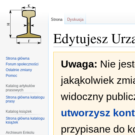
Strona
Dyskusja
Edytujesz Urzą
Przejdź
Przejdź
Strona główna
Uwaga:
Nie jes
do
do
Forum społeczności
nawigacji
wyszukiwania
Ostatnie zmiany
Pomoc
jakąkolwiek zmi
Katalog artykułów
prasowych
widoczny publicz
Strona główna katalogu
prasy
utworzysz kon
Katalog książek
Strona główna katalogu
książek
przypisane do k
Archiwum Enkolu