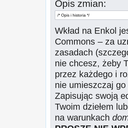
Opis zmian:
Wkład na Enkol jes
Commons – za uzn
zasadach (szczeg
nie chcesz, żeby T
przez każdego i r
nie umieszczaj go 
Zapisując swoją ed
Twoim dziełem lub
na warunkach
dom