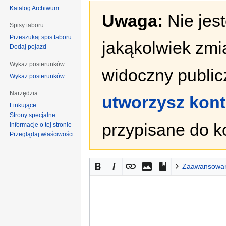
Katalog Archiwum
Uwaga:
Nie jes
Spisy taboru
Przeszukaj spis taboru
jakąkolwiek zmi
Dodaj pojazd
Wykaz posterunków
widoczny publicz
Wykaz posterunków
Narzędzia
utworzysz kon
Linkujące
Strony specjalne
przypisane do k
Informacje o tej stronie
Przeglądaj właściwości
Zaawansowa