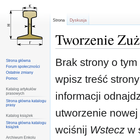
Strona
Dyskusja
Tworzenie Zuż
Przejdź
Przejdź
Brak strony o tym 
Strona główna
do
do
Forum społeczności
nawigacji
wyszukiwania
Ostatnie zmiany
wpisz treść stron
Pomoc
Katalog artykułów
informacji odnajd
prasowych
Strona główna katalogu
prasy
utworzenie nowej
Katalog książek
Strona główna katalogu
wciśnij
Wstecz
w s
książek
Archiwum Enkolu