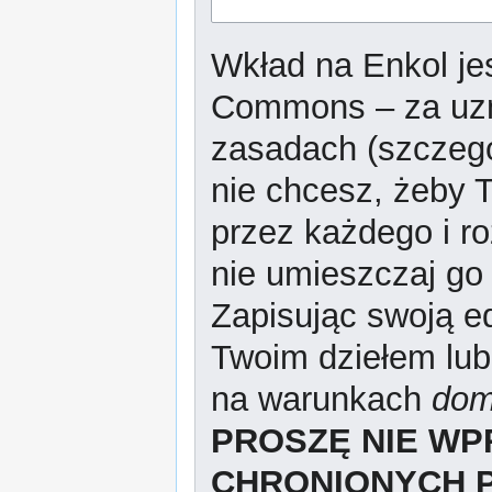
Wkład na Enkol jes
Commons – za uzn
zasadach (szczeg
nie chcesz, żeby T
przez każdego i r
nie umieszczaj go 
Zapisując swoją ed
Twoim dziełem lub
na warunkach
dom
PROSZĘ NIE W
CHRONIONYCH 