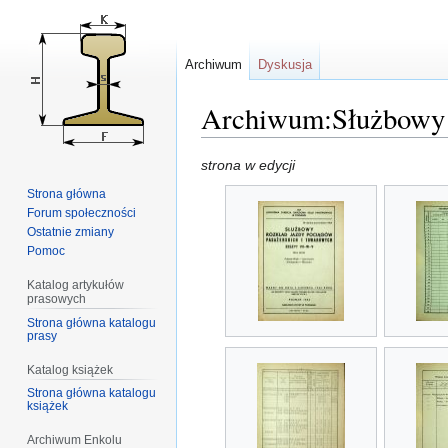
Archiwum
Dyskusja
Archiwum:Służbowy Ro
Przejdź
Przejdź
strona w edycji
do
do
Strona główna
nawigacji
wyszukiwania
Forum społeczności
Ostatnie zmiany
Pomoc
Katalog artykułów
prasowych
Strona główna katalogu
prasy
Katalog książek
Strona główna katalogu
książek
Archiwum Enkolu