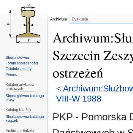
Archiwum
Dyskusja
Archiwum:Słu
Szczecin Zesz
Strona główna
Forum społeczności
ostrzeżeń
Ostatnie zmiany
Pomoc
Katalog artykułów
<
Archiwum:Służbow
prasowych
Strona główna katalogu
VIII-W 1988
prasy
Katalog książek
Przejdź
Przejdź
PKP - Pomorska D
Strona główna katalogu
do
do
książek
nawigacji
wyszukiwania
Państwowych w S
Archiwum Enkolu