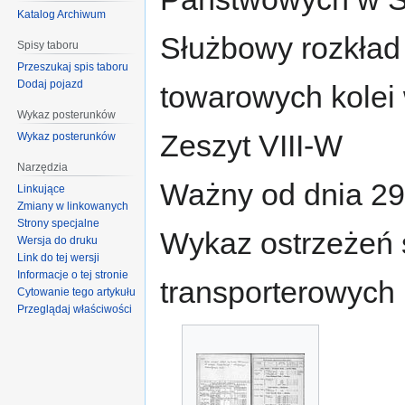
Katalog Archiwum
Służbowy rozkład
Spisy taboru
Przeszukaj spis taboru
Dodaj pojazd
towarowych kolei
Wykaz posterunków
Zeszyt VIII-W
Wykaz posterunków
Narzędzia
Ważny od dnia 29
Linkujące
Zmiany w linkowanych
Strony specjalne
Wykaz ostrzeżeń s
Wersja do druku
Link do tej wersji
Informacje o tej stronie
transporterowych
Cytowanie tego artykułu
Przeglądaj właściwości