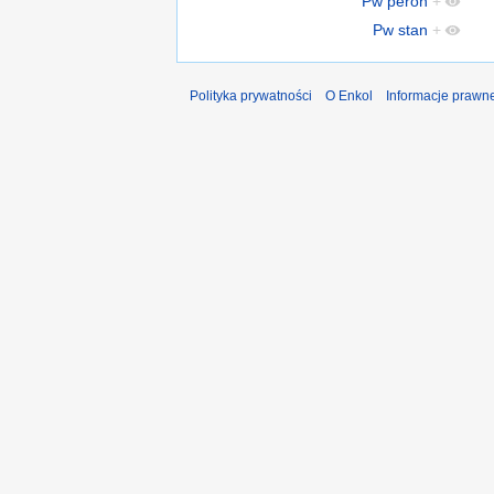
Pw peron
+
Pw stan
+
Polityka prywatności
O Enkol
Informacje prawn