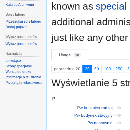
known as
special
Katalog Archiwum
Spisy taboru
additional adminis
Przeszukaj spis taboru
Dodaj pojazd
just like any othe
Wykaz posterunków
Wykaz posterunków
Narzędzia
Usage
18
Linkujące
Strony specjalne
poprzednie 20
20
50
100
250
5
Wersja do druku
Informacje o tej stronie
Wyświetlanie 5 str
Przeglądaj właściwości
P
Pw bocznica rodzaj
+
Pw budynek stacyjny
+
Pw nastawnia
+