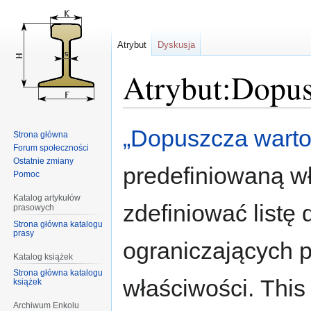
Atrybut
Dyskusja
Atrybut:Dopu
Przejdź
Przejdź
„Dopuszcza wart
Strona główna
do
do
Forum społeczności
nawigacji
wyszukiwania
Ostatnie zmiany
predefiniowaną w
Pomoc
Katalog artykułów
zdefiniować listę
prasowych
Strona główna katalogu
prasy
ograniczających 
Katalog książek
Strona główna katalogu
właściwości. This 
książek
Archiwum Enkolu