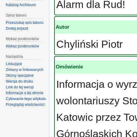
Alarm dla Rud!
Katalog Archiwum
Spisy taboru
Przeszukaj spis taboru
Autor
Dodaj pojazd
Wykaz posterunków
Chyliński Piotr
Wykaz posterunków
Narzędzia
Linkujące
Omówienie
Zmiany w linkowanych
Strony specjalne
Informacja o wyrz
Wersja do druku
Link do tej wersji
Informacje o tej stronie
wolontariuszy St
Cytowanie tego artykułu
Przeglądaj właściwości
Katowic przez To
Górnośląskich K