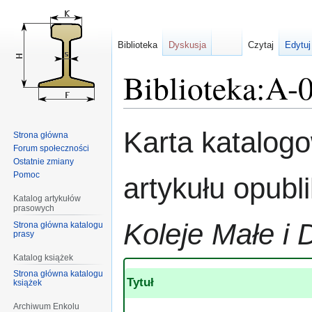
Biblioteka
Dyskusja
Czytaj
Edytuj
Biblioteka:A-
Przejdź
Przejdź
Karta katalog
Strona główna
do
do
Forum społeczności
nawigacji
wyszukiwania
Ostatnie zmiany
Pomoc
artykułu opub
Katalog artykułów
prasowych
Koleje Małe i 
Strona główna katalogu
prasy
Katalog książek
Strona główna katalogu
Tytuł
książek
Archiwum Enkolu