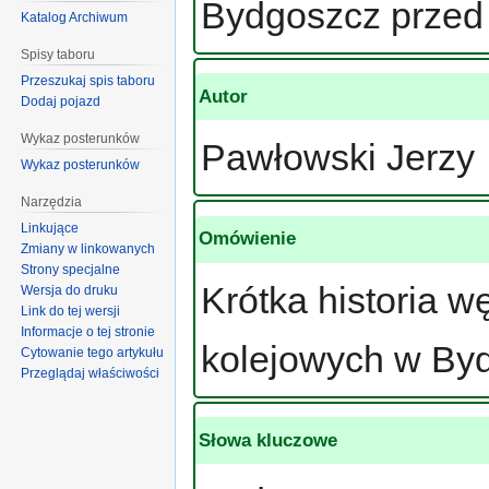
Bydgoszcz przed 
Katalog Archiwum
Spisy taboru
Przeszukaj spis taboru
Autor
Dodaj pojazd
Wykaz posterunków
Pawłowski Jerzy
Wykaz posterunków
Narzędzia
Linkujące
Omówienie
Zmiany w linkowanych
Strony specjalne
Krótka historia w
Wersja do druku
Link do tej wersji
Informacje o tej stronie
kolejowych w By
Cytowanie tego artykułu
Przeglądaj właściwości
Słowa kluczowe