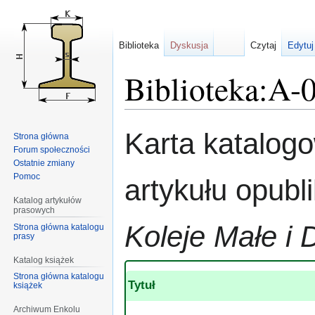
Biblioteka
Dyskusja
Czytaj
Edytuj
Biblioteka:A-
Przejdź
Przejdź
Karta katalog
Strona główna
do
do
Forum społeczności
nawigacji
wyszukiwania
Ostatnie zmiany
Pomoc
artykułu opub
Katalog artykułów
prasowych
Koleje Małe i 
Strona główna katalogu
prasy
Katalog książek
Strona główna katalogu
Tytuł
książek
Archiwum Enkolu