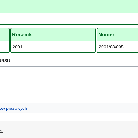
Rocznik
Numer
2001
2001/03/005
URSU
ułów prasowych
1.