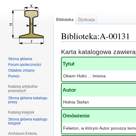
Biblioteka
Dyskusja
Biblioteka:A-00131
Przejdź
Przejdź
Karta katalogowa zawier
do
do
Strona główna
nawigacji
wyszukiwania
Tytuł
Forum społeczności
Ostatnie zmiany
Okiem Hołni...: Imiona
Pomoc
Katalog artykułów
Autor
prasowych
Strona główna katalogu
Hołnia Stefan
prasy
Katalog książek
Omówienie
Strona główna katalogu
książek
Felieton, w którym Autor porusza te
Archiwum Enkolu