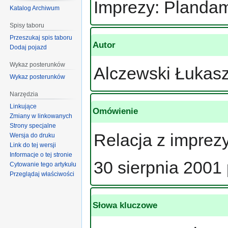
Imprezy: Plandam
Katalog Archiwum
Spisy taboru
Przeszukaj spis taboru
Autor
Dodaj pojazd
Wykaz posterunków
Alczewski Łukas
Wykaz posterunków
Narzędzia
Linkujące
Omówienie
Zmiany w linkowanych
Strony specjalne
Relacja z imprez
Wersja do druku
Link do tej wersji
Informacje o tej stronie
30 sierpnia 2001
Cytowanie tego artykułu
Przeglądaj właściwości
Słowa kluczowe