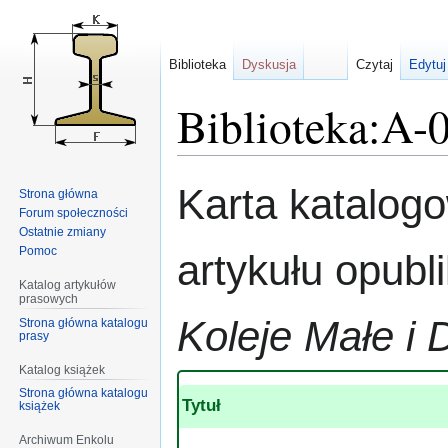
Biblioteka
Dyskusja
Czytaj
Edytuj
Biblioteka:A-
Przejdź
Przejdź
Karta katalog
Strona główna
do
do
Forum społeczności
nawigacji
wyszukiwania
Ostatnie zmiany
Pomoc
artykułu opub
Katalog artykułów
prasowych
Koleje Małe i 
Strona główna katalogu
prasy
Katalog książek
Strona główna katalogu
Tytuł
książek
Archiwum Enkolu