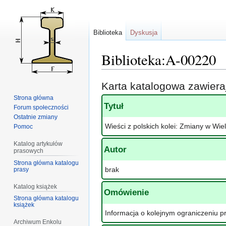
Biblioteka
Dyskusja
Biblioteka:A-00220
Przejdź
Przejdź
Karta katalogowa zawier
do
do
Strona główna
nawigacji
wyszukiwania
Tytuł
Forum społeczności
Ostatnie zmiany
Wieści z polskich kolei: Zmiany w Wie
Pomoc
Katalog artykułów
Autor
prasowych
Strona główna katalogu
brak
prasy
Katalog książek
Omówienie
Strona główna katalogu
książek
Informacja o kolejnym ograniczeniu p
Archiwum Enkolu