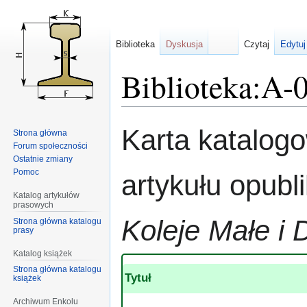
Biblioteka
Dyskusja
Czytaj
Edytuj
Biblioteka:A-
Przejdź
Przejdź
Karta katalog
Strona główna
do
do
Forum społeczności
nawigacji
wyszukiwania
Ostatnie zmiany
Pomoc
artykułu opub
Katalog artykułów
prasowych
Koleje Małe i 
Strona główna katalogu
prasy
Katalog książek
Strona główna katalogu
Tytuł
książek
Archiwum Enkolu