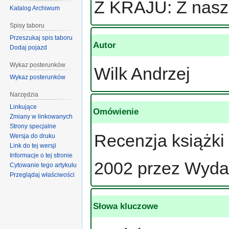
Z KRAJU: Z naszej
Katalog Archiwum
Spisy taboru
Przeszukaj spis taboru
Autor
Dodaj pojazd
Wykaz posterunków
Wilk Andrzej
Wykaz posterunków
Narzędzia
Linkujące
Omówienie
Zmiany w linkowanych
Strony specjalne
Recenzja książki
Wersja do druku
Link do tej wersji
Informacje o tej stronie
2002 przez Wyda
Cytowanie tego artykułu
Przeglądaj właściwości
Słowa kluczowe