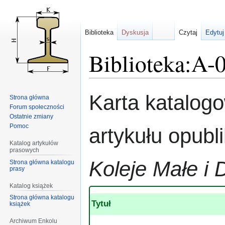
Biblioteka
Dyskusja
Czytaj
Edytuj
Biblioteka:A-
Przejdź
Przejdź
Karta katalog
Strona główna
do
do
Forum społeczności
nawigacji
wyszukiwania
Ostatnie zmiany
Pomoc
artykułu opub
Katalog artykułów
prasowych
Koleje Małe i 
Strona główna katalogu
prasy
Katalog książek
Strona główna katalogu
Tytuł
książek
Archiwum Enkolu