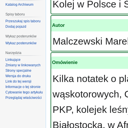
Kolej w Polsce i 
Katalog Archiwum
Spisy taboru
Przeszukaj spis taboru
Autor
Dodaj pojazd
Wykaz posterunków
Malczewski Mare
Wykaz posterunków
Narzędzia
Linkujące
Omówienie
Zmiany w linkowanych
Strony specjalne
Kilka notatek o p
Wersja do druku
Link do tej wersji
Informacje o tej stronie
wąskotorowych, C
Cytowanie tego artykułu
Przeglądaj właściwości
PKP, kolejek leś
Białostocka, w Afr