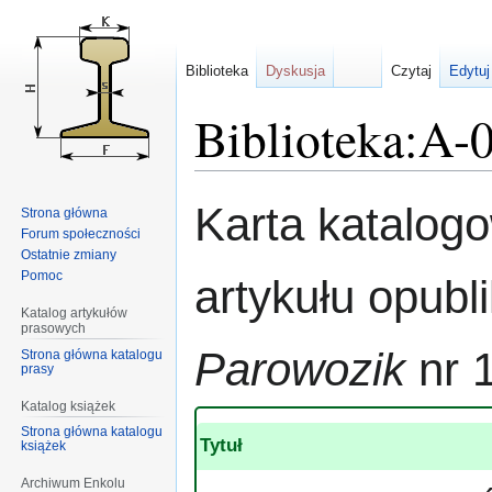
Biblioteka
Dyskusja
Czytaj
Edytuj
Biblioteka:A-
Przejdź
Przejdź
Karta katalog
Strona główna
do
do
Forum społeczności
nawigacji
wyszukiwania
Ostatnie zmiany
Pomoc
artykułu opub
Katalog artykułów
prasowych
Parowozik
nr 
Strona główna katalogu
prasy
Katalog książek
Strona główna katalogu
Tytuł
książek
Archiwum Enkolu