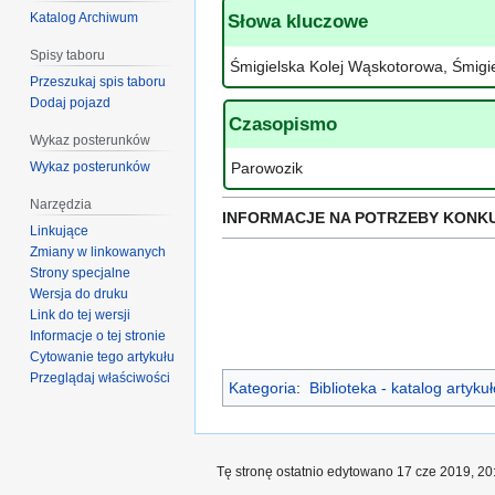
Katalog Archiwum
Słowa kluczowe
Spisy taboru
Śmigielska Kolej Wąskotorowa, Śmigi
Przeszukaj spis taboru
Dodaj pojazd
Czasopismo
Wykaz posterunków
Wykaz posterunków
Parowozik
Narzędzia
INFORMACJE NA POTRZEBY KONK
Linkujące
Zmiany w linkowanych
Strony specjalne
Wersja do druku
Link do tej wersji
Informacje o tej stronie
Cytowanie tego artykułu
Przeglądaj właściwości
Kategoria
:
Biblioteka - katalog artyk
Tę stronę ostatnio edytowano 17 cze 2019, 20