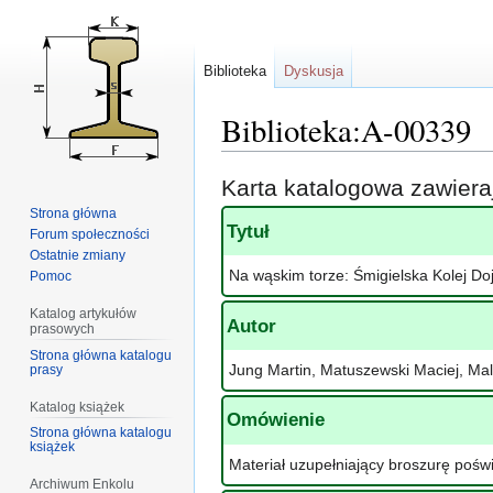
Biblioteka
Dyskusja
Biblioteka:A-00339
Przejdź
Przejdź
Karta katalogowa zawier
do
do
Strona główna
nawigacji
wyszukiwania
Tytuł
Forum społeczności
Ostatnie zmiany
Na wąskim torze: Śmigielska Kolej D
Pomoc
Katalog artykułów
Autor
prasowych
Strona główna katalogu
Jung Martin, Matuszewski Maciej, Ma
prasy
Katalog książek
Omówienie
Strona główna katalogu
książek
Materiał uzupełniający broszurę pośw
Archiwum Enkolu