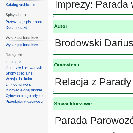
Imprezy: Parada 
Katalog Archiwum
Spisy taboru
Przeszukaj spis taboru
Autor
Dodaj pojazd
Wykaz posterunków
Brodowski Dariu
Wykaz posterunków
Narzędzia
Linkujące
Omówienie
Zmiany w linkowanych
Strony specjalne
Relacja z Parady
Wersja do druku
Link do tej wersji
Informacje o tej stronie
Cytowanie tego artykułu
Przeglądaj właściwości
Słowa kluczowe
Parada Parowozó