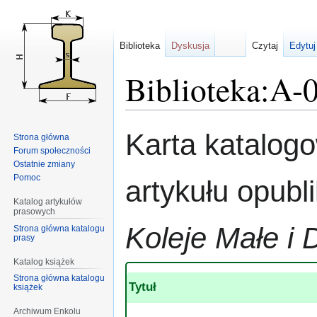
Biblioteka
Dyskusja
Czytaj
Edytuj
Biblioteka:A-
Przejdź
Przejdź
Karta katalog
Strona główna
do
do
Forum społeczności
nawigacji
wyszukiwania
Ostatnie zmiany
Pomoc
artykułu opub
Katalog artykułów
prasowych
Koleje Małe i 
Strona główna katalogu
prasy
Katalog książek
Strona główna katalogu
Tytuł
książek
Archiwum Enkolu