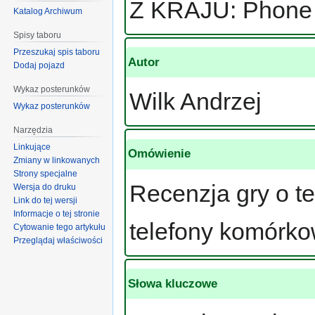
Z KRAJU: Phone 
Katalog Archiwum
Spisy taboru
Przeszukaj spis taboru
Autor
Dodaj pojazd
Wykaz posterunków
Wilk Andrzej
Wykaz posterunków
Narzędzia
Linkujące
Omówienie
Zmiany w linkowanych
Strony specjalne
Recenzja gry o t
Wersja do druku
Link do tej wersji
Informacje o tej stronie
telefony komórko
Cytowanie tego artykułu
Przeglądaj właściwości
Słowa kluczowe