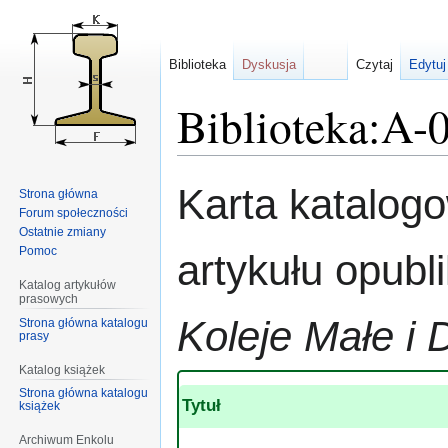
Biblioteka
Dyskusja
Czytaj
Edytuj
Biblioteka:A-
Przejdź
Przejdź
Karta katalog
Strona główna
do
do
Forum społeczności
nawigacji
wyszukiwania
Ostatnie zmiany
Pomoc
artykułu opub
Katalog artykułów
prasowych
Koleje Małe i 
Strona główna katalogu
prasy
Katalog książek
Strona główna katalogu
Tytuł
książek
Archiwum Enkolu