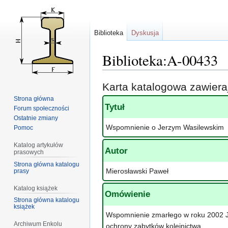
Biblioteka
Dyskusja
Biblioteka:A-00433
Przejdź
Przejdź
Karta katalogowa zawier
do
do
Strona główna
nawigacji
wyszukiwania
Tytuł
Forum społeczności
Ostatnie zmiany
Wspomnienie o Jerzym Wasilewskim
Pomoc
Katalog artykułów
Autor
prasowych
Strona główna katalogu
Mierosławski Paweł
prasy
Katalog książek
Omówienie
Strona główna katalogu
książek
Wspomnienie zmarłego w roku 2002 Jer
Archiwum Enkolu
ochrony zabytków kolejnictwa