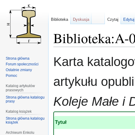
Biblioteka
Dyskusja
Czytaj
Edytuj
Biblioteka:A-
Przejdź
Przejdź
Karta katalog
Strona główna
do
do
Forum społeczności
nawigacji
wyszukiwania
Ostatnie zmiany
Pomoc
artykułu opub
Katalog artykułów
prasowych
Koleje Małe i 
Strona główna katalogu
prasy
Katalog książek
Strona główna katalogu
Tytuł
książek
Archiwum Enkolu