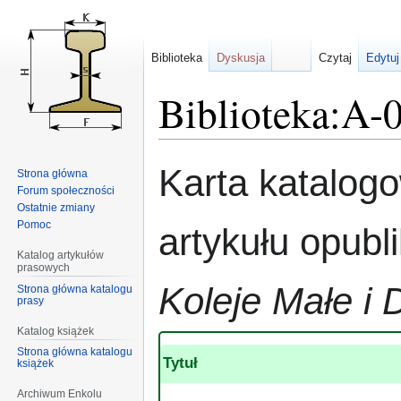
Biblioteka
Dyskusja
Czytaj
Edytuj
Biblioteka:A-
Przejdź
Przejdź
Karta katalog
Strona główna
do
do
Forum społeczności
nawigacji
wyszukiwania
Ostatnie zmiany
Pomoc
artykułu opub
Katalog artykułów
prasowych
Koleje Małe i 
Strona główna katalogu
prasy
Katalog książek
Strona główna katalogu
Tytuł
książek
Archiwum Enkolu