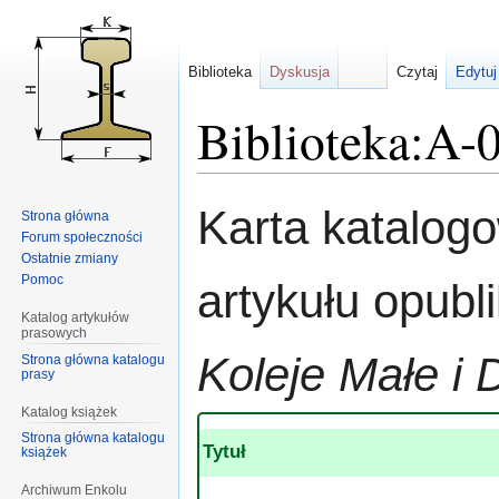
Biblioteka
Dyskusja
Czytaj
Edytuj
Biblioteka:A-
Przejdź
Przejdź
Karta katalog
Strona główna
do
do
Forum społeczności
nawigacji
wyszukiwania
Ostatnie zmiany
Pomoc
artykułu opub
Katalog artykułów
prasowych
Koleje Małe i 
Strona główna katalogu
prasy
Katalog książek
Strona główna katalogu
Tytuł
książek
Archiwum Enkolu