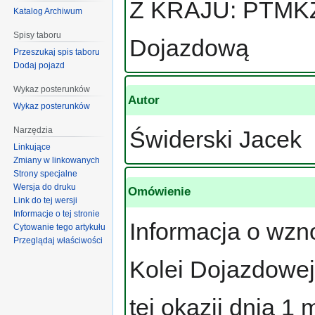
Z KRAJU: PTMKŻ 
Katalog Archiwum
Spisy taboru
Dojazdową
Przeszukaj spis taboru
Dodaj pojazd
Wykaz posterunków
Autor
Wykaz posterunków
Narzędzia
Świderski Jacek
Linkujące
Zmiany w linkowanych
Strony specjalne
Wersja do druku
Omówienie
Link do tej wersji
Informacje o tej stronie
Informacja o wzn
Cytowanie tego artykułu
Przeglądaj właściwości
Kolei Dojazdowej
tej okazji dnia 1