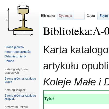
Biblioteka
Dyskusja
Czytaj
Edytuj
Biblioteka:A-
Przejdź
Przejdź
Karta katalog
Strona główna
do
do
Forum społeczności
nawigacji
wyszukiwania
Ostatnie zmiany
Pomoc
artykułu opub
Katalog artykułów
prasowych
Koleje Małe i 
Strona główna katalogu
prasy
Katalog książek
Strona główna katalogu
Tytuł
książek
Archiwum Enkolu