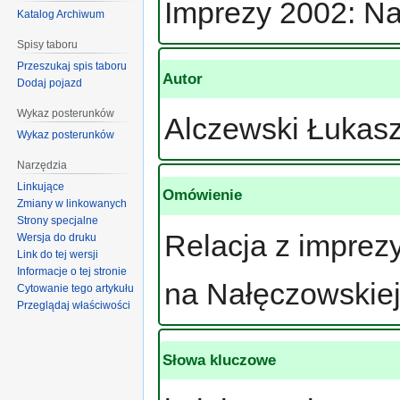
Imprezy 2002: Na
Katalog Archiwum
Spisy taboru
Przeszukaj spis taboru
Autor
Dodaj pojazd
Wykaz posterunków
Alczewski Łukas
Wykaz posterunków
Narzędzia
Linkujące
Omówienie
Zmiany w linkowanych
Strony specjalne
Relacja z imprez
Wersja do druku
Link do tej wersji
Informacje o tej stronie
na Nałęczowskiej
Cytowanie tego artykułu
Przeglądaj właściwości
Słowa kluczowe