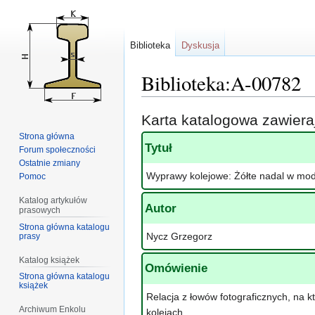
Biblioteka
Dyskusja
Biblioteka:A-00782
Przejdź
Przejdź
Karta katalogowa zawier
do
do
Strona główna
nawigacji
wyszukiwania
Tytuł
Forum społeczności
Ostatnie zmiany
Wyprawy kolejowe: Żółte nadal w mod
Pomoc
Katalog artykułów
Autor
prasowych
Strona główna katalogu
Nycz Grzegorz
prasy
Katalog książek
Omówienie
Strona główna katalogu
książek
Relacja z łowów fotograficznych, na 
Archiwum Enkolu
kolejach