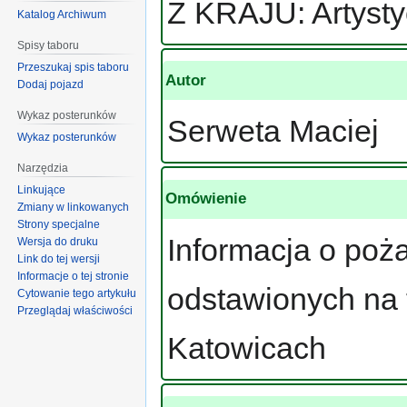
Z KRAJU: Artysty
Katalog Archiwum
Spisy taboru
Przeszukaj spis taboru
Autor
Dodaj pojazd
Wykaz posterunków
Serweta Maciej
Wykaz posterunków
Narzędzia
Linkujące
Omówienie
Zmiany w linkowanych
Strony specjalne
Informacja o po
Wersja do druku
Link do tej wersji
Informacje o tej stronie
odstawionych na 
Cytowanie tego artykułu
Przeglądaj właściwości
Katowicach