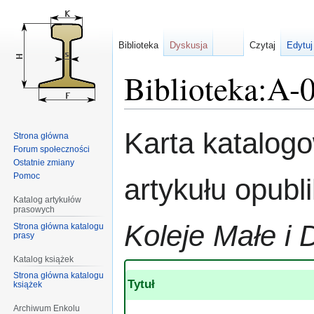
Biblioteka
Dyskusja
Czytaj
Edytuj
Biblioteka:A-
Przejdź
Przejdź
Karta katalog
Strona główna
do
do
Forum społeczności
nawigacji
wyszukiwania
Ostatnie zmiany
Pomoc
artykułu opub
Katalog artykułów
prasowych
Koleje Małe i 
Strona główna katalogu
prasy
Katalog książek
Strona główna katalogu
Tytuł
książek
Archiwum Enkolu