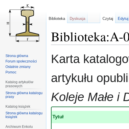
Biblioteka
Dyskusja
Czytaj
Edytuj
Biblioteka:A-
Przejdź
Przejdź
Karta katalog
Strona główna
do
do
Forum społeczności
nawigacji
wyszukiwania
Ostatnie zmiany
Pomoc
artykułu opub
Katalog artykułów
prasowych
Koleje Małe i 
Strona główna katalogu
prasy
Katalog książek
Strona główna katalogu
Tytuł
książek
Archiwum Enkolu