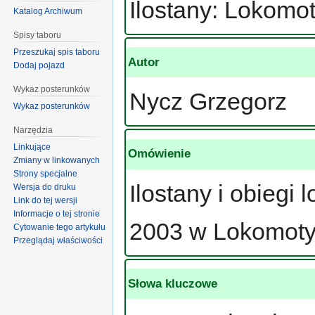
Ilostany: Lokomo
Katalog Archiwum
Spisy taboru
Przeszukaj spis taboru
Autor
Dodaj pojazd
Wykaz posterunków
Nycz Grzegorz
Wykaz posterunków
Narzędzia
Linkujące
Omówienie
Zmiany w linkowanych
Strony specjalne
Ilostany i obiegi
Wersja do druku
Link do tej wersji
Informacje o tej stronie
2003 w Lokomot
Cytowanie tego artykułu
Przeglądaj właściwości
Słowa kluczowe