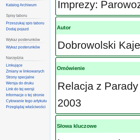
Imprezy: Parowo
Katalog Archiwum
Spisy taboru
Przeszukaj spis taboru
Autor
Dodaj pojazd
Wykaz posterunków
Dobrowolski Kaje
Wykaz posterunków
Narzędzia
Linkujące
Omówienie
Zmiany w linkowanych
Strony specjalne
Relacja z Parad
Wersja do druku
Link do tej wersji
Informacje o tej stronie
2003
Cytowanie tego artykułu
Przeglądaj właściwości
Słowa kluczowe