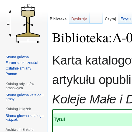
Biblioteka
Dyskusja
Czytaj
Edytuj
Biblioteka:A-
Przejdź
Przejdź
Karta katalog
Strona główna
do
do
Forum społeczności
nawigacji
wyszukiwania
Ostatnie zmiany
Pomoc
artykułu opub
Katalog artykułów
prasowych
Koleje Małe i 
Strona główna katalogu
prasy
Katalog książek
Strona główna katalogu
Tytuł
książek
Archiwum Enkolu