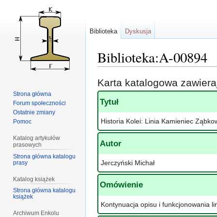
Biblioteka
Dyskusja
Biblioteka:A-00894
Przejdź
Przejdź
Karta katalogowa zawier
do
do
Strona główna
nawigacji
wyszukiwania
Tytuł
Forum społeczności
Ostatnie zmiany
Historia Kolei: Linia Kamieniec Ząbk
Pomoc
Katalog artykułów
Autor
prasowych
Strona główna katalogu
Jerczyński Michał
prasy
Katalog książek
Omówienie
Strona główna katalogu
książek
Kontynuacja opisu i funkcjonowania li
Archiwum Enkolu