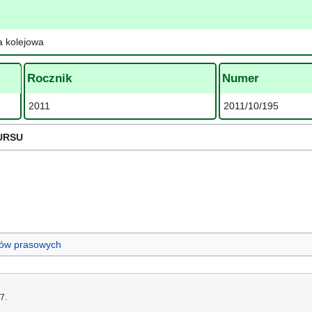
a kolejowa
Rocznik
Numer
2011
2011/10/195
URSU
ułów prasowych
7.