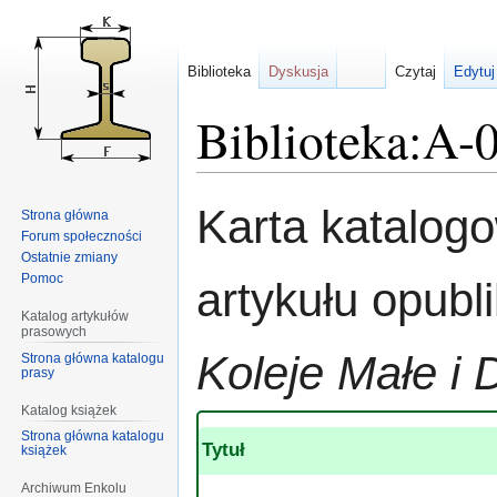
Biblioteka
Dyskusja
Czytaj
Edytuj
Biblioteka:A-
Przejdź
Przejdź
Karta katalog
Strona główna
do
do
Forum społeczności
nawigacji
wyszukiwania
Ostatnie zmiany
Pomoc
artykułu opub
Katalog artykułów
prasowych
Koleje Małe i 
Strona główna katalogu
prasy
Katalog książek
Strona główna katalogu
Tytuł
książek
Archiwum Enkolu