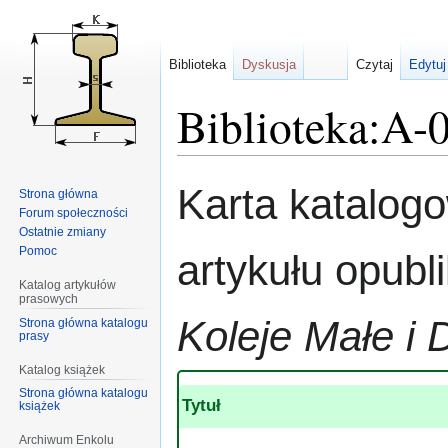
Biblioteka
Dyskusja
Czytaj
Edytuj
Biblioteka:A-
Przejdź
Przejdź
Karta katalog
Strona główna
do
do
Forum społeczności
nawigacji
wyszukiwania
Ostatnie zmiany
Pomoc
artykułu opub
Katalog artykułów
prasowych
Koleje Małe i 
Strona główna katalogu
prasy
Katalog książek
Strona główna katalogu
Tytuł
książek
Archiwum Enkolu