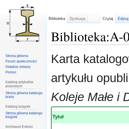
Biblioteka
Dyskusja
Czytaj
Edytuj
Biblioteka:A-
Przejdź
Przejdź
Karta katalog
Strona główna
do
do
Forum społeczności
nawigacji
wyszukiwania
Ostatnie zmiany
Pomoc
artykułu opub
Katalog artykułów
prasowych
Koleje Małe i 
Strona główna katalogu
prasy
Katalog książek
Strona główna katalogu
Tytuł
książek
Archiwum Enkolu