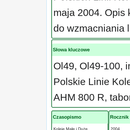
maja 2004. Opis
do wzmacniania l
Słowa kluczowe
Ol49, Ol49-100, 
Polskie Linie Ko
AHM 800 R, tabo
Czasopismo
Rocznik
Koleje Małe i Duże
2004