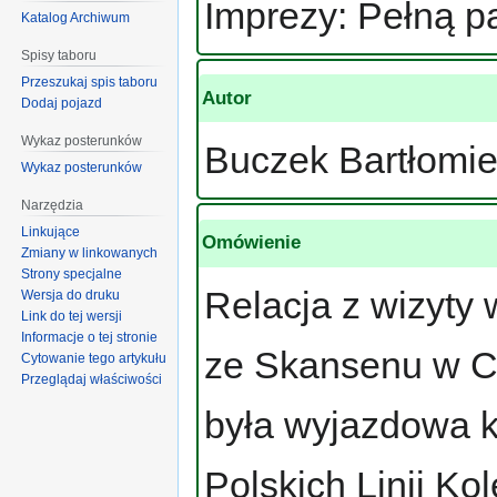
Imprezy: Pełną p
Katalog Archiwum
Spisy taboru
Przeszukaj spis taboru
Autor
Dodaj pojazd
Wykaz posterunków
Buczek Bartłomie
Wykaz posterunków
Narzędzia
Linkujące
Omówienie
Zmiany w linkowanych
Strony specjalne
Relacja z wizyty
Wersja do druku
Link do tej wersji
Informacje o tej stronie
ze Skansenu w Ch
Cytowanie tego artykułu
Przeglądaj właściwości
była wyjazdowa k
Polskich Linii K