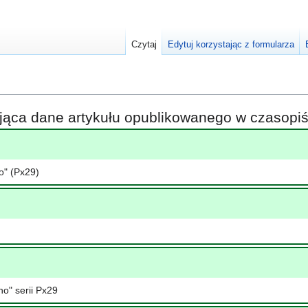
Czytaj
Edytuj korzystając z formularza
ająca dane artykułu opublikowanego w czasop
o" (Px29)
o" serii Px29