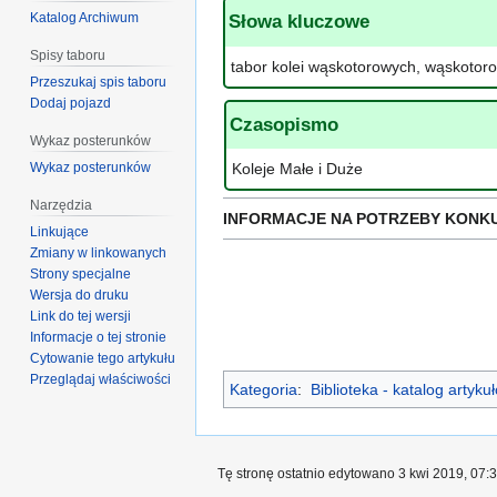
Katalog Archiwum
Słowa kluczowe
Spisy taboru
tabor kolei wąskotorowych, wąskotor
Przeszukaj spis taboru
Dodaj pojazd
Czasopismo
Wykaz posterunków
Wykaz posterunków
Koleje Małe i Duże
Narzędzia
INFORMACJE NA POTRZEBY KONK
Linkujące
Zmiany w linkowanych
Strony specjalne
Wersja do druku
Link do tej wersji
Informacje o tej stronie
Cytowanie tego artykułu
Przeglądaj właściwości
Kategoria
:
Biblioteka - katalog artyk
Tę stronę ostatnio edytowano 3 kwi 2019, 07:3