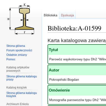
Biblioteka
Dyskusja
Biblioteka:A-01599
Przejdź
Przejdź
Karta katalogowa zawier
do
do
Strona główna
nawigacji
wyszukiwania
Tytuł
Forum społeczności
Ostatnie zmiany
Parowóz wąskotorowy typu Dh2 "Wiln
Pomoc
Katalog artykułów
Autor
prasowych
Strona główna katalogu
Pokropiński Bogdan
prasy
Katalog książek
Omówienie
Strona główna katalogu
książek
Monografia parowozów typu Dh2 "Wiln
Archiwum Enkolu